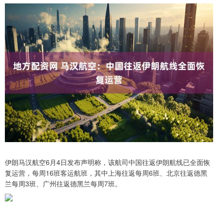
伊朗马汉航空6月4日发布声明称，该航司中国往返伊朗航线已全面恢
复运营，每周16班客运航班，其中上海往返每周6班、北京往返德黑
兰每周3班、广州往返德黑兰每周7班。