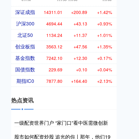
深证成指
14311.01
+200.89
+1.42%
沪深300
4694.44
+43.13
+0.93%
北证50
1134.24
+11.37
+1.01%
创业板指
3563.12
+47.56
+1.35%
基金指数
7242.10
+12.30
+0.17%
国债指数
229.69
+0.10
+0.04%
期指IC0
7877.80
+164.40
+2.13%
热点资讯
一级配资世界门户 “家门口”看中医需微创新
股市如何配资炒股 追光的你丨那年，他们19