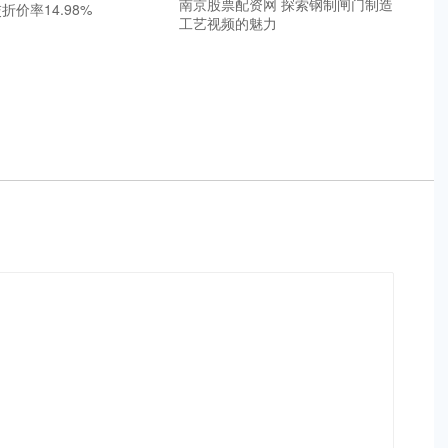
南京股票配资网 探索钢制闸门制造
折价率14.98%
工艺视频的魅力