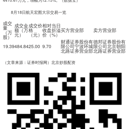
4410.61万元，增幅为12.15%。（数据宝）
8月18日航天宏图大宗交易一览
成交
成交金
成交价
相对当日
量
额（万
格
收盘折溢
买方营业部
卖方营业部
（万
元）
（元）
价（%）
股）
财通证券股份有
德邦证券股份有
19.39
484.84
25.00
9.70
限公司宁波环城
限公司北京朝阳
北路证券营业部
北路证券营业部
（文章来源：证券时报网）北京炒股配资